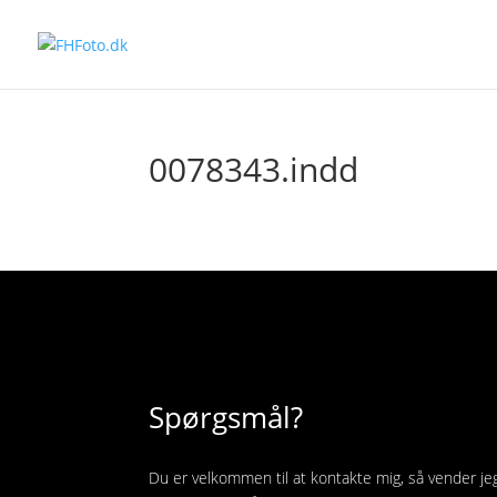
0078343.indd
Spørgsmål?
Du er velkommen til at kontakte mig, så vender je