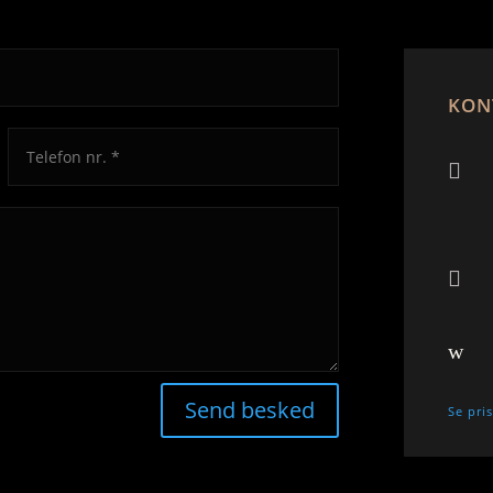
KON


w
Send besked
Se pri